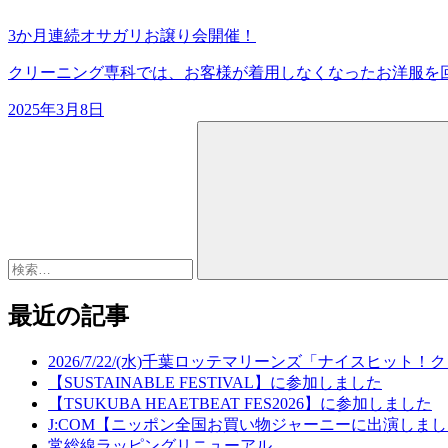
3か月連続オサガリお譲り会開催！
クリーニング専科では、お客様が着用しなくなったお洋服を回
2025年3月8日
検
索:
最近の記事
2026/7/22/(水)千葉ロッテマリーンズ「ナイスヒッ
【SUSTAINABLE FESTIVAL】に参加しました
【TSUKUBA HEAETBEAT FES2026】に参加しました
J:COM【ニッポン全国お買い物ジャーニーに出演しま
常総線ラッピングリニューアル