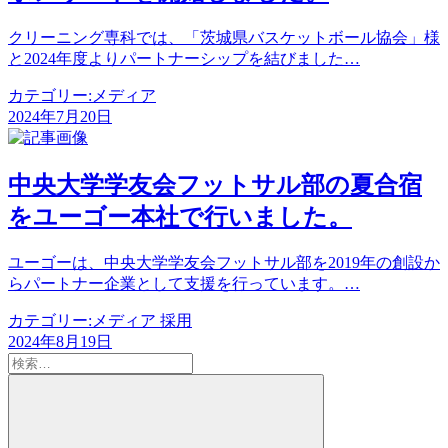
ビ
クリーニング専科では、「茨城県バスケットボール協会」様
ゲ
と2024年度よりパートナーシップを結びました…
ー
カテゴリー:
メディア
シ
2024年7月20日
ョ
ン
中央大学学友会フットサル部の夏合宿
をユーゴー本社で行いました。
ユーゴーは、中央大学学友会フットサル部を2019年の創設か
らパートナー企業として支援を行っています。…
カテゴリー:
メディア 採用
2024年8月19日
検
索:
検
索